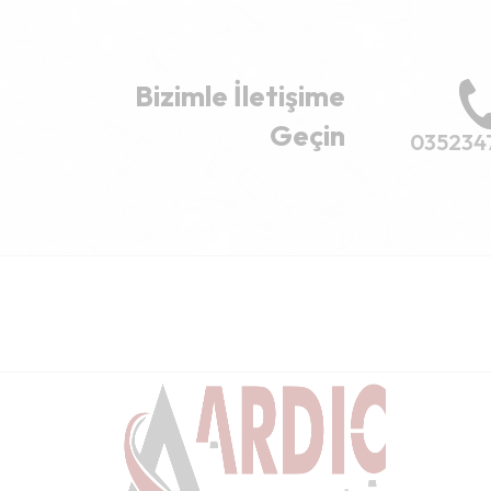
Bizimle İletişime
Geçin
035234