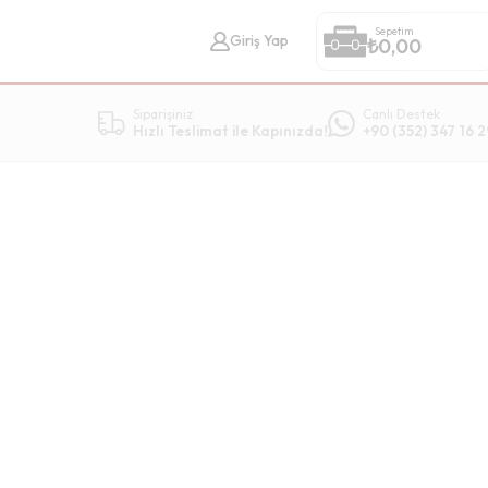
Sepetim
Giriş Yap
₺
0,00
Siparişiniz
Canlı Destek
Hızlı Teslimat ile Kapınızda!
+90 (352) 347 16 2