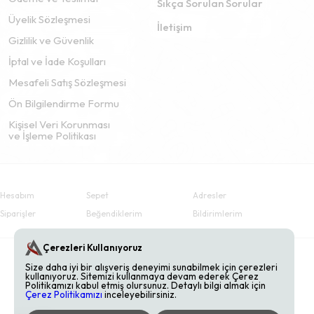
Sıkça Sorulan Sorular
Üyelik Sözleşmesi
İletişim
Gizlilik ve Güvenlik
İptal ve İade Koşulları
Mesafeli Satış Sözleşmesi
Ön Bilgilendirme Formu
Kişisel Veri Korunması
ve İşleme Politikası
Hesabım
Sepet
Adresler
Siparişler
Beğendiklerim
Bildirimlerim
Çerezleri Kullanıyoruz
Size daha iyi bir alışveriş deneyimi sunabilmek için çerezleri
kullanıyoruz. Sitemizi kullanmaya devam ederek Çerez
Politikamızı kabul etmiş olursunuz. Detaylı bilgi almak için
Çerez Politikamızı
inceleyebilirsiniz.