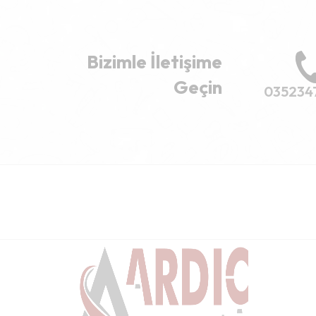
Bizimle İletişime
Geçin
035234