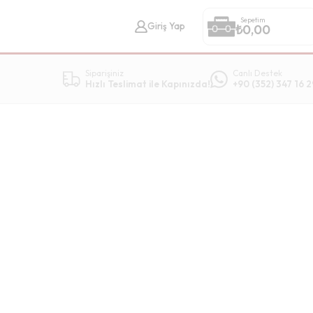
Sepetim
Giriş Yap
₺
0,00
Siparişiniz
Canlı Destek
Hızlı Teslimat ile Kapınızda!
+90 (352) 347 16 2