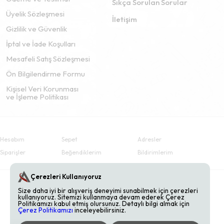
Sıkça Sorulan Sorular
Üyelik Sözleşmesi
İletişim
Gizlilik ve Güvenlik
İptal ve İade Koşulları
Mesafeli Satış Sözleşmesi
Ön Bilgilendirme Formu
Kişisel Veri Korunması
ve İşleme Politikası
Hesabım
Sepet
Adresler
Siparişler
Beğendiklerim
Bildirimlerim
Çerezleri Kullanıyoruz
Size daha iyi bir alışveriş deneyimi sunabilmek için çerezleri
kullanıyoruz. Sitemizi kullanmaya devam ederek Çerez
Politikamızı kabul etmiş olursunuz. Detaylı bilgi almak için
Çerez Politikamızı
inceleyebilirsiniz.