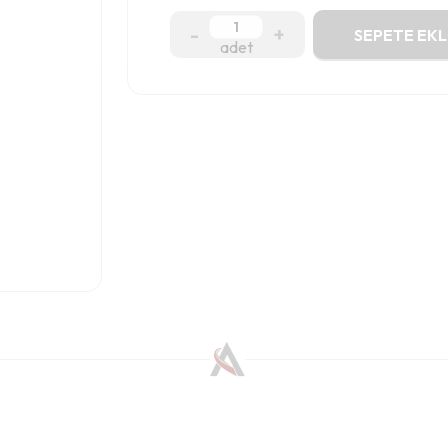
-
+
SEPETE EKL
adet