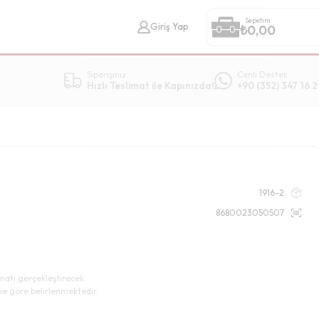
Sepetim
Giriş Yap
₺
0,00
Siparişiniz
Canlı Destek
Hızlı Teslimat ile Kapınızda!
+90 (352) 347 16 2
1916-2
8680023050507
imatı gerçekleştirecek
ne göre belirlenmektedir.