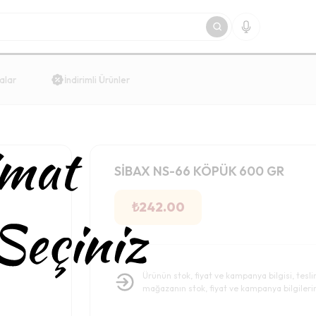
alar
İndirimli Ürünler
SİBAX NS-66 KÖPÜK 600 GR
₺
242.00
Ürünün stok, fiyat ve kampanya bilgisi, tesl
mağazanın stok, fiyat ve kampanya bilgileri