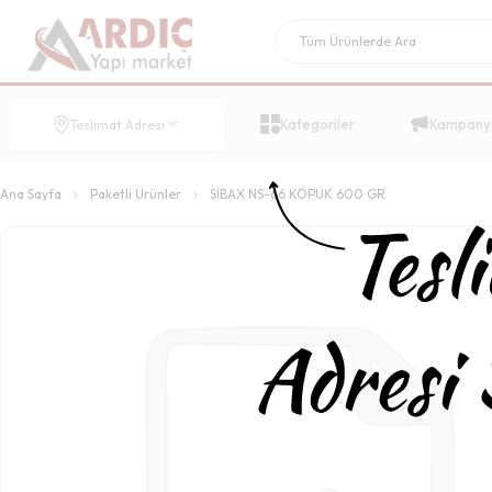
Kategoriler
Kampany
Teslimat Adresi
Ana Sayfa
Paketli Ürünler
SİBAX NS-66 KÖPÜK 600 GR