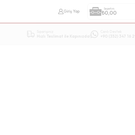
Sepetim
Giriş Yap
₺
0,00
Siparişiniz
Canlı Destek
Hızlı Teslimat ile Kapınızda!
+90 (352) 347 16 2