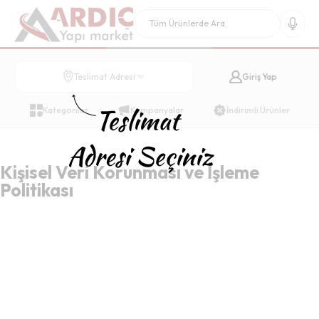
Giriş Yap
Teslimat Adresi
Kategoriler
Kampanyalar
İndirimli Ürünler
Kişisel Veri Korunması ve İşleme
Politikası