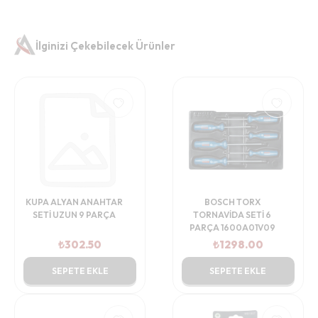
İlginizi Çekebilecek Ürünler
KUPA ALYAN ANAHTAR
BOSCH TORX
SETİ UZUN 9 PARÇA
TORNAVİDA SETİ 6
PARÇA 1600A01V09
₺
302.50
₺
1298.00
SEPETE EKLE
SEPETE EKLE