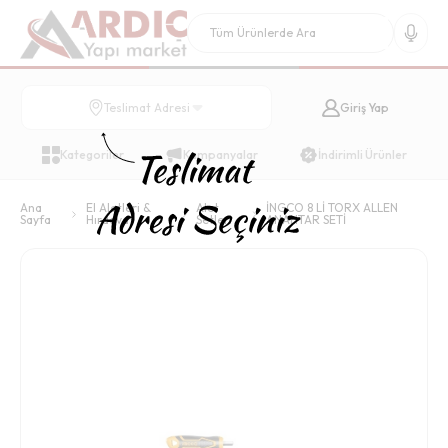
Giriş Yap
Teslimat Adresi
Kategoriler
Kampanyalar
İndirimli Ürünler
Ana
El Aletleri &
Alet
İNGCO 8 Lİ TORX ALLEN
Sayfa
Hırdavat
Setleri
ANAHTAR SETİ