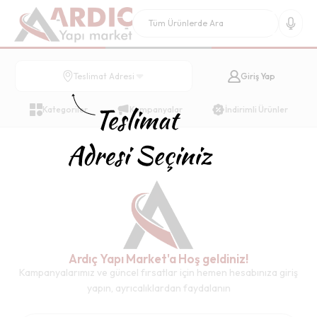
Giriş Yap
Teslimat Adresi
Kategoriler
Kampanyalar
İndirimli Ürünler
Ardıç Yapı Market'a Hoş geldiniz!
Kampanyalarımız ve güncel fırsatlar için hemen hesabınıza giriş
yapın, ayrıcalıklardan faydalanın